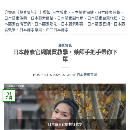
分類為《
藤素資訊
》
|
標籤:
日本藤素
、
日本藤素保健
、
日本藤素保養
、
日本藤素偽藥
、
日本藤素價格
、
日本藤素副作用
、
日本藤素台灣代理
、
日
本藤素台灣官網
、
日本藤素吃法
、
日本藤素哪買
、
日本藤素官網
、
日本藤
素效果
、
日本藤素藥局
、
正品日本藤素
藤素資訊
日本藤素官網購買教學，藥師手把手帶你下
單
POSTED ON
2026-07-31
BY
日本藤素官網
31
7 月