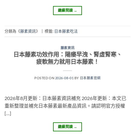
繼續閱讀
→
分類為《
藤素資訊
》
|
標籤:
日本藤素吃法
藤素資訊
日本藤素功效作用：陽痿早洩、腎虛腎寒、
疲軟無力就用日本藤素！
POSTED ON
2026-08-01
BY
日本藤素官網
2026年8月更新：日本藤素資訊補充 2026年更新：本文已
重新整理並補充日本藤素最新產品資訊。請認明官方授權
[…]
繼續閱讀
→