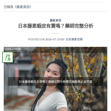
分類為《
藤素資訊
》
藤素資訊
日本藤素蝦皮有賣嗎？藥師完整分析
POSTED ON
2026-07-29
BY
日本藤素官網
29
7 月