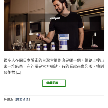
很多人在問日本藤素的台灣官網到底是哪一個。網路上搜出
來一堆結果，有的說是官方網站，有的看起來像盜版，搞到
最後根 […]
繼續閱讀
→
分類為《
藤素資訊
》