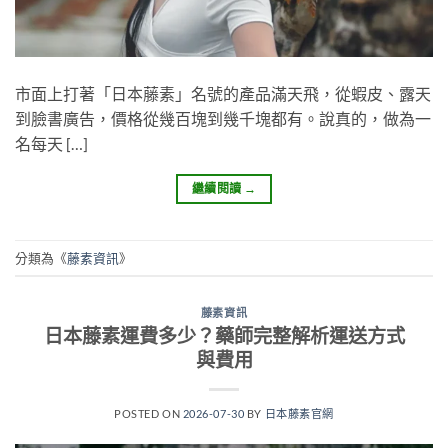
市面上打著「日本藤素」名號的產品滿天飛，從蝦皮、露天
到臉書廣告，價格從幾百塊到幾千塊都有。說真的，做為一
名每天 […]
繼續閱讀
→
分類為《
藤素資訊
》
藤素資訊
日本藤素運費多少？藥師完整解析運送方式
與費用
POSTED ON
2026-07-30
BY
日本藤素官網