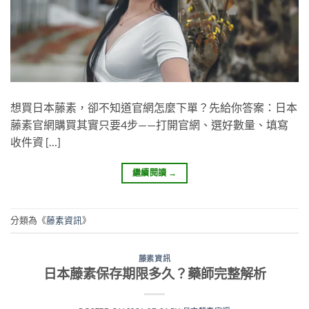
想買日本藤素，卻不知道官網怎麼下單？先給你答案：日本
藤素官網購買其實只要4步——打開官網、選好數量、填寫
收件資 […]
繼續閱讀
→
分類為《
藤素資訊
》
藤素資訊
日本藤素保存期限多久？藥師完整解析